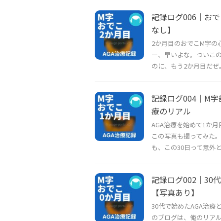
記録ログ006｜お
なし】
2か月目のおでこM字の
ー、早いよな。ついこの
のに、もう2か月目だぜ。 
記録ログ004｜M
療のリアル
AGA治療を始めて1か
この写真も撮ってみた。
も、この30日って意外と長
記録ログ002｜3
【写真あり】
30代で始めたAGA治療
のブログは、俺のリア