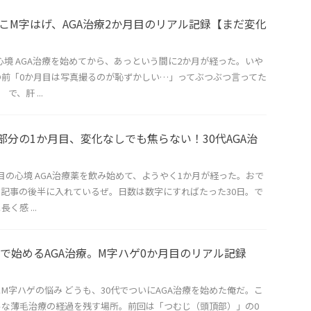
でこM字はげ、AGA治療2か月目のリアル記録【まだ変化
心境 AGA治療を始めてから、あっという間に2か月が経った。いや
前「0か月目は写真撮るのが恥ずかしい…」ってぶつぶつ言ってた
で、肝 ...
字部分の1か月目、変化なしでも焦らない！30代AGA治
月目の心境 AGA治療薬を飲み始めて、ようやく1か月が経った。おで
記事の後半に入れているぜ。日数は数字にすればたった30日。で
く感 ...
0代で始めるAGA治療。M字ハゲ0か月目のリアル記録
とM字ハゲの悩み どうも、30代でついにAGA治療を始めた俺だ。こ
ルな薄毛治療の経過を残す場所。前回は「つむじ（頭頂部）」の0