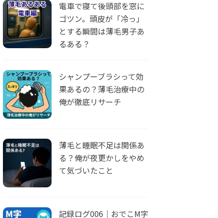
電車で寝て後頭部を窓に
ゴツン。頭皮が「冷っ」
とする瞬間は薄毛男子あ
るある？
シャンプーブラシって効
果あるの？薄毛治療中の
俺が徹底リサーチ
薄毛と睡眠不足は関係あ
る？俺が夜更かしをやめ
て気づいたこと
記録ログ006｜おでこM字