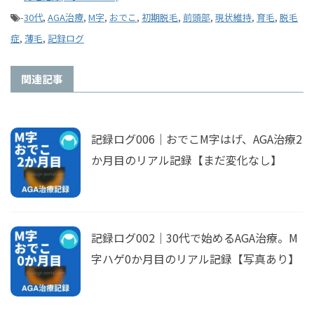
-
30代
,
AGA治療
,
M字
,
おでこ
,
初期脱毛
,
前頭部
,
現状維持
,
育毛
,
脱毛
症
,
薄毛
,
記録ログ
関連記事
記録ログ006｜おでこM字はげ、AGA治療2
か月目のリアル記録【まだ変化なし】
記録ログ002｜30代で始めるAGA治療。M
字ハゲ0か月目のリアル記録【写真あり】