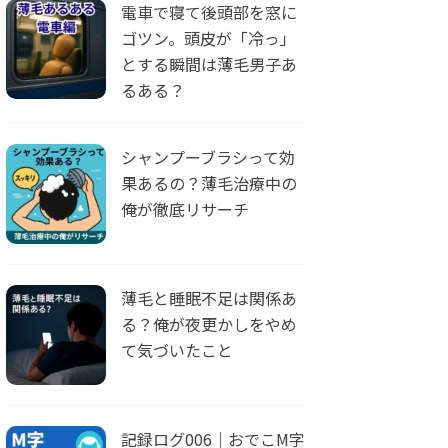
電車で寝て後頭部を窓に
ゴツン。頭皮が「冷っ」
とする瞬間は薄毛男子あ
るある？
シャンプーブラシって効
果あるの？薄毛治療中の
俺が徹底リサーチ
薄毛と睡眠不足は関係あ
る？俺が夜更かしをやめ
て気づいたこと
記録ログ006｜おでこM字