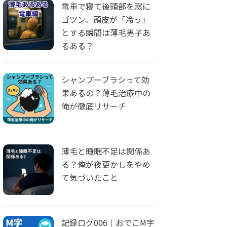
電車で寝て後頭部を窓に
ゴツン。頭皮が「冷っ」
とする瞬間は薄毛男子あ
るある？
シャンプーブラシって効
果あるの？薄毛治療中の
俺が徹底リサーチ
薄毛と睡眠不足は関係あ
る？俺が夜更かしをやめ
て気づいたこと
記録ログ006｜おでこM字