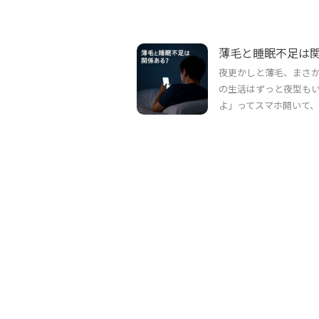
薄毛と睡眠不足は
夜更かしと薄毛、まさか
の生活はずっと夜型もい
よ」ってスマホ開いて、気づ