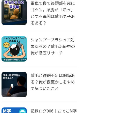
電車で寝て後頭部を窓に
ゴツン。頭皮が「冷っ」
とする瞬間は薄毛男子あ
るある？
シャンプーブラシって効
果あるの？薄毛治療中の
俺が徹底リサーチ
薄毛と睡眠不足は関係あ
る？俺が夜更かしをやめ
て気づいたこと
記録ログ006｜おでこM字